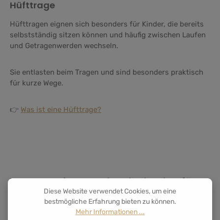
Hüfttrage
Hüfttragen eignen sich besonders für Kinder, die bereits
selbstständig sitzen können und häufig zwischen Laufen
und Getragenwerden wechseln.
Sie entlasten beim Tragen und sind besonders praktisch
für kurze Wege.
👉
Was ist eine Hüfttrage?
Welche Babytrage ist die richtige für
unseren Alltag?
Diese Website verwendet Cookies, um eine
bestmögliche Erfahrung bieten zu können.
Mehr Informationen ...
Das hängt stark von euren Gewohnheiten ab.