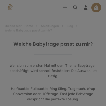
alt springen
Waren
Du bist hier:
Home
Anleitungen
Blog
Welche Babytrage passt zu mir?
Welche Babytrage passt zu mir?
Wer sich zum ersten Mal mit dem Thema Babytragen
beschäftigt, wird schnell feststellen: Die Auswahl ist
riesig.
Halfbuckle, Fullbuckle, Ring Sling, Tragetuch, Wrap
Conversion oder Hüfttrage. Fast jede Babytrage
verspricht die perfekte Lösung.