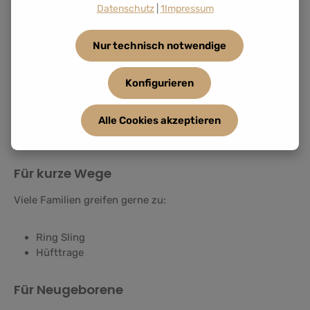
Datenschutz
|
1Impressum
Für lange Tragezeiten
Nur technisch notwendige
Viele Eltern bevorzugen:
Konfigurieren
Halfbuckle
Fullbuckle
Alle Cookies akzeptieren
Wrap Conversion
Tragetuch
Für kurze Wege
Viele Familien greifen gerne zu:
Ring Sling
Hüfttrage
Für Neugeborene