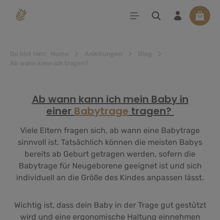
alt springen
Waren
Du bist hier:
Home
Anleitungen
Blog
Ab wann kann ich tragen?
Ab wann kann ich mein Baby in
einer
Babytrage
tragen?
Viele Eltern fragen sich, ab wann eine Babytrage
sinnvoll ist. Tatsächlich können die meisten Babys
bereits ab Geburt getragen werden, sofern die
Babytrage für Neugeborene geeignet ist und sich
individuell an die Größe des Kindes anpassen lässt.
Wichtig ist, dass dein Baby in der Trage gut gestützt
wird und eine ergonomische Haltung einnehmen