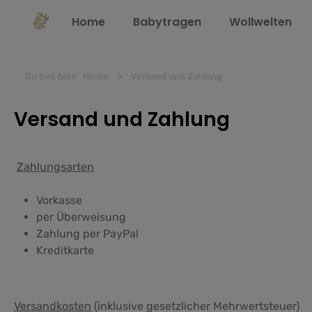
springen
Zur Hauptnavigation springen
Home
Babytragen
Wollwelten
Du bist hier:
Home
Versand und Zahlung
Versand und Zahlung
Zahlungsarten
Vorkasse
per Überweisung
Zahlung per PayPal
Kreditkarte
Versandkosten
(inklusive gesetzlicher Mehrwertsteuer)