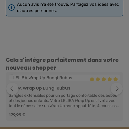
Aucun avis n'a été trouvé. Partagez vos idées avec
d'autres personnes.
Ignorer la galerie de produits
Cela s'intègre parfaitement dans votre
nouveau shopper
Note moyenne de 5 
LELIBA Wrap Up Bungi Rubus
Sangles extensibles pour un portage confortable des bébés
et des jeunes enfants. Votre LELIBA Wrap Up est livré avec
tout le nécessaire : un Wrap Up avec appui-tête, 4 coussins
amovibles, des instructions faciles à suivre pour vous aider à
Prix régulier :
179,99 €
démarrer, beaucoup d'amour et, bien sûr, notre assistance
est toujours disponible.Notre LELIBA Wrap Up vous offre les
avantages suivants :Ceinture réglable individuellement :