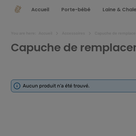
recherche
Passer à la navigation principale
Accueil
Porte-bébé
Laine & Chal
You are here:
Accueil
Accessoires
Capuche de remplac
Capuche de remplace
Aucun produit n'a été trouvé.