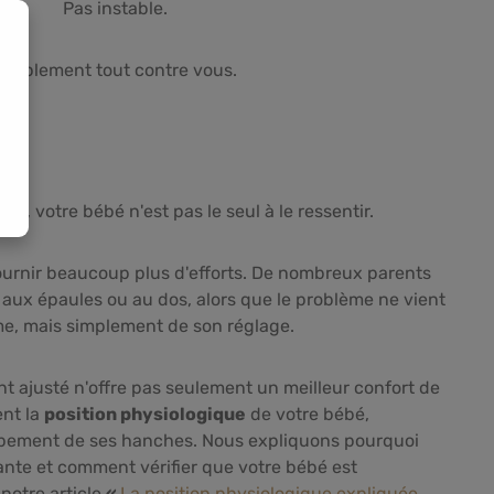
Pas instable.
Simplement tout contre vous.
che, votre bébé n'est pas le seul à le ressentir.
ournir beaucoup plus d'efforts. De nombreux parents
 aux épaules ou au dos, alors que le problème ne vient
e, mais simplement de son réglage.
 ajusté n'offre pas seulement un meilleur confort de
nt la
position physiologique
de votre bébé,
ppement de ses hanches. Nous expliquons pourquoi
tante et comment vérifier que votre bébé est
notre article
«
La position physiologique expliquée