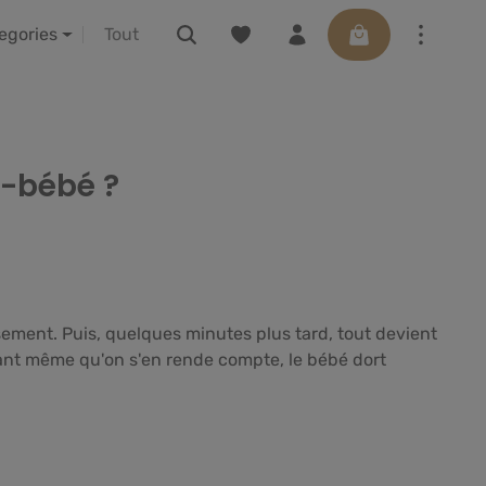
Vous avez 0 articles dans votre list
Le panier contient
ctions
à propos de nous
LELIBA vor Ort erleben
tegories
e-bébé ?
usement. Puis, quelques minutes plus tard, tout devient
avant même qu'on s'en rende compte, le bébé dort