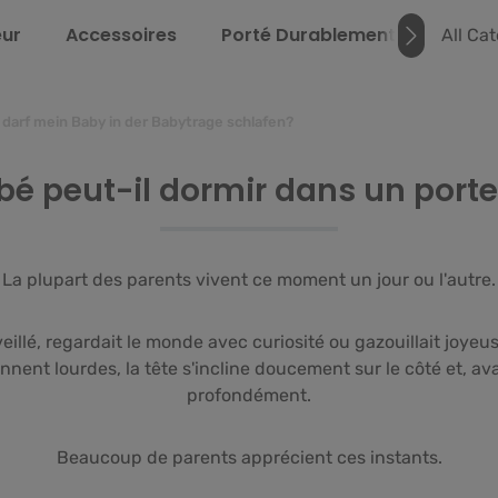
eur
Accessoires
Porté Durable­ment
Instru
All Ca
darf mein Baby in der Babytrage schlafen?
é peut-il dormir dans un port
La plupart des parents vivent ce moment un jour ou l'autre.
éveillé, regardait le monde avec curiosité ou gazouillait joye
nnent lourdes, la tête s'incline doucement sur le côté et, 
profondément.
Beaucoup de parents apprécient ces instants.