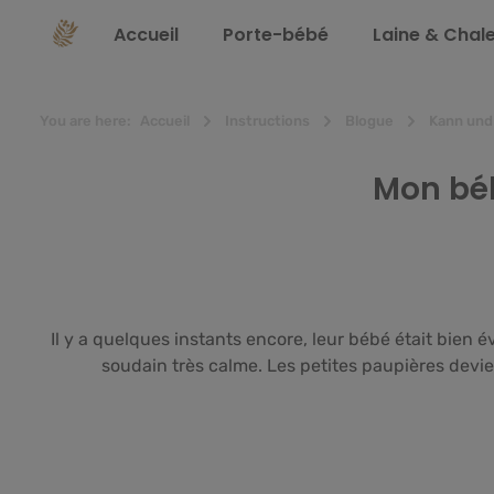
recherche
Passer à la navigation principale
Accueil
Porte-bébé
Laine & Chal
You are here:
Accueil
Instructions
Blogue
Kann und 
Mon béb
Il y a quelques instants encore, leur bébé était bien 
soudain très calme. Les petites paupières devie