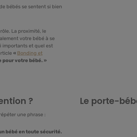
 de bébés se sentent si bien
ôle. La proximité, le
galement votre bébé à se
 importants et quel est
rticle
«
Bonding et
e pour votre bébé. »
tention ?
Le porte-bébé
répéter une phrase :
un bébé en toute sécurité.