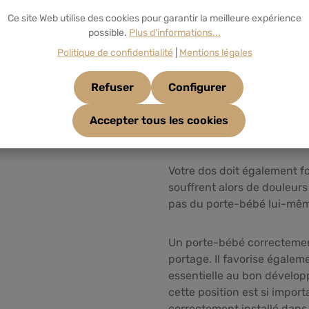
Ce site Web utilise des cookies pour garantir la meilleure expérience
possible.
Plus d'informations...
Politique de confidentialité
|
Mentions légales
Refuser
Configurer
Accepter tous les cookies
Si le porte-bébé est trop lâ
Votre dos doit également f
souffrent alors de douleurs
pas du porte-bébé lui-mêm
Un porte-bébé correctement
portage. Il favorise égaleme
essentielle au bon dévelo
cette position est si impor
correctement installé dans 