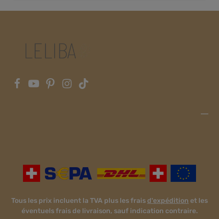
porter le sac confortablement ou de l'attacher à votre
poussette. (Convient à la plupart des poussettes.) Deux
petits anneaux sont cousus à l'intérieur du sac pour y
attacher une sangle (non fournie) ou pour y fixer vos clés ou
autres objets. Une autre petite poche est cousue à l'intérieur
du sac et se ferme par une fermeture éclair. Dimensions :
45 cm x 35 cm x 12 cmInformations sur le fabricant : LELIBA
GbRBerliner Str. 9a65468
Trebur Allemagne info@leliba.babyhttps://www.leliba.baby
Tous les prix incluent la TVA plus les frais
d'expédition
et les
éventuels frais de livraison, sauf indication contraire.