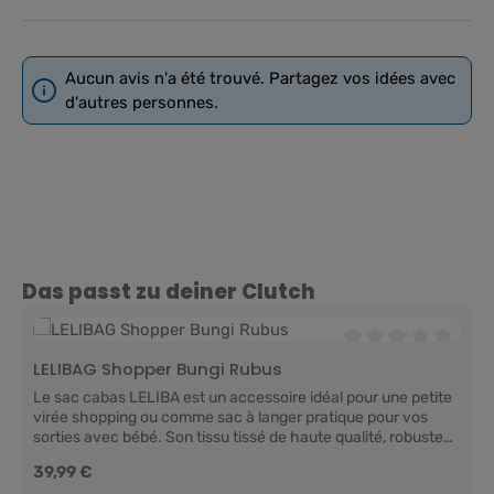
Aucun avis n'a été trouvé. Partagez vos idées avec
d'autres personnes.
Ignorer la galerie de produits
Das passt zu deiner Clutch
Note moyenne de 0 
LELIBAG Shopper Bungi Rubus
Le sac cabas LELIBA est un accessoire idéal pour une petite
virée shopping ou comme sac à langer pratique pour vos
sorties avec bébé. Son tissu tissé de haute qualité, robuste
et durable, vous permet de transporter vos affaires en toute
Prix régulier :
39,99 €
sécurité. De longues sangles pratiques vous permettent de