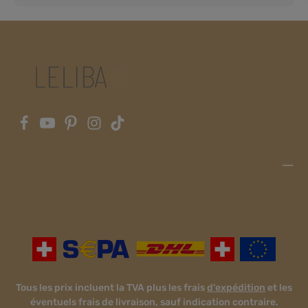
sécurité pratiques. Nos protège-ceintures protègent
efficacement votre porte-bébé des petites traces de
grignotage et des taches de bave-afin que votre LELIBA soit
toujours prêt pour une nouvelle aventure. Qu’est-ce qui nous
rend particulièrement heureux? Vous pouvez facilement
laver les protections de ceinture séparément sans avoir à
nettoyer l'ensemble du porte-bébé. Cela signifie non
seulement moins de stress pour vous, mais aussi plus de
temps pour ces moments précieux avec votre petit trésor. Et
la meilleure partie? Les protège-ceintures sèchent en un rien
de temps, vous permettant ainsi de profiter à nouveau
pleinement de votre LELIBA en un rien de temps. Grâce à des
attaches Velcro pratiques, ils peuvent être fixés et prêts à
l'emploi en un rien de temps. Avec votre commande, vous
recevrez deux protecteurs de ceinture de sécurité. Et le
meilleur vient enfin: nos protège-écharpes sont fabriqués
dans le même tissu d'écharpe de haute qualité que votre
bien-aimé LELIBA, bien sûr dans la meilleure qualité
biologique! Réalisé en 100% coton ou en mélange
harmonieux de 100% coton. Pour ces moments précieux qui
rendent la vie si unique.Informations sur le fabricant :LELIBA
GbRBerliner Str. 9a65468
TreburAllemagneinfo@leliba.babyhttps://www.leliba.baby
Tous les prix incluent la TVA plus les frais
d'expédition
et les
éventuels frais de livraison, sauf indication contraire.