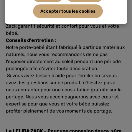
teneur en lin lui confère sa texture unique.
Accepter tous les cookies
Développé par des consultants en portage :
Développé avec une expertise complète, le LELIBA
Zack garantit sécurité et confort pour vous et votre
bébé.
Conseils d'entretien :
Notre porte-bébé étant fabriqué à partir de matériaux
naturels, nous vous recommandons de ne pas
l'exposer directement au soleil pendant une période
prolongée afin d'éviter toute décoloration.
Si vous avez besoin d'aide pour l'enfiler ou si vous
avez des questions sur ce produit, n'hésitez pas à
nous contacter pour une consultation gratuite sur le
portage. Nous vous accompagnerons avec cœur et
expertise pour que vous et votre bébé puissiez
profiter pleinement de vos moments de portage.
Le LELIBA ZACK – Pour une connexion douce, sûre