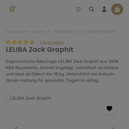
tenu principal
Le pan
You are here:
Accueil
Porte-bébé
LELIBA Préformé
1 évaluation
LELIBA Zack Graphit
Note moyenne de 5 sur 5 étoiles
Ergonomische Babytrage LELIBA Zack Graphit aus 100%
KBA Baumwolle. Schnell angelegt, individuell verstellbar
und ideal ab Geburt bis 18 kg. Unterstützt die Anhock-
Spreiz-Haltung für gesundes Tragen im Alltag.
Ignorer la galerie d'images