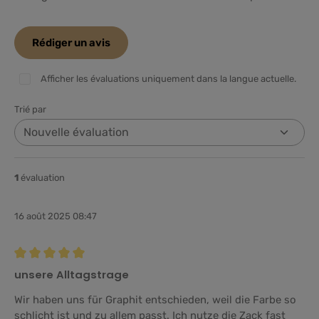
Rédiger un avis
Afficher les évaluations uniquement dans la langue actuelle.
Trié par
1
évaluation
16 août 2025 08:47
Évaluation avec une note de 5 sur 5 étoiles
unsere Alltagstrage
Wir haben uns für Graphit entschieden, weil die Farbe so
schlicht ist und zu allem passt. Ich nutze die Zack fast