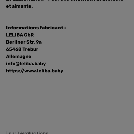
et aimante.
Informations fabricant :
LELIBA GbR
Berliner Str. 9a
65468 Trebur
Allemagne
info@leliba.baby
https://www.leliba.baby
1 sur 1 évaluations