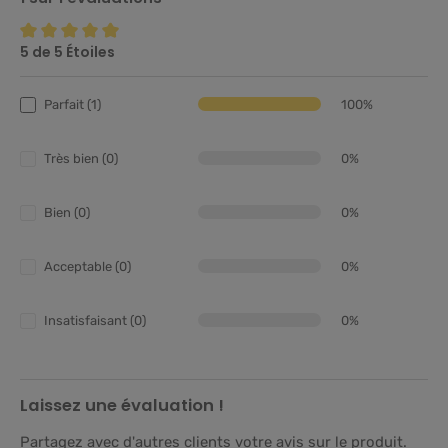
5 de 5 Étoiles
Note moyenne de 5 sur 5 étoiles
Parfait (1)
100%
Très bien (0)
0%
Bien (0)
0%
Acceptable (0)
0%
Insatisfaisant (0)
0%
Laissez une évaluation !
Partagez avec d'autres clients votre avis sur le produit.