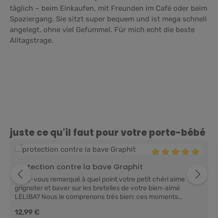
täglich – beim Einkaufen, mit Freunden im Café oder beim
Spaziergang. Sie sitzt super bequem und ist mega schnell
angelegt, ohne viel Gefummel. Für mich echt die beste
Alltagstrage.
Ignorer la galerie de produits
juste ce qu'il faut pour votre porte-bébé
Note moyenne de 5 
protection contre la bave Graphit
Avez-vous remarqué à quel point votre petit chéri aime
grignoter et baver sur les bretelles de votre bien-aimé
LELIBA? Nous le comprenons très bien: ces moments
précieux sont tout simplement inestimables! C’est pourquoi
Prix régulier :
12,99 €
nous vous recommandons nos protège-ceintures de