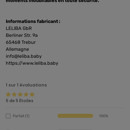
moments inoubliables en toute sécurité.
Informations fabricant :
LELIBA GbR
Berliner Str. 9a
65468 Trebur
Allemagne
info@leliba.baby
https://www.leliba.baby
1 sur 1 évaluations
5 de 5 Étoiles
Note moyenne de 5 sur 5 étoiles
Parfait (1)
100%