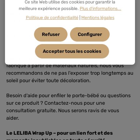
Ce site Web utilise des cookies pour garantir la
meilleure expérience possible.
Plus d'informations...
Conseil :
Votre bébé est encore petit et s'enfonce
Politique de confidentialité
|
Mentions légales
dans le porte-bébé ? Remontez légèrement la sangle
ventrale et placez les fesses de votre bébé dans le
Refuser
Configurer
porte-bébé.
Cela raccourcit le dos et offre un soutien
optimal à votre bébé.
Accepter tous les cookies
Conseils d'entretien :
Notre porte-bébé étant
fabriqué à partir de matériaux naturels, nous vous
recommandons de ne pas l'exposer trop longtemps au
soleil pour éviter toute décoloration.
Besoin d'aide pour enfiler le porte-bébé ou questions
sur ce produit ? Contactez-nous pour une
consultation gratuite. Nous serons ravis de vous
aider.
Le LELIBA Wrap Up – pour un lien fort et des