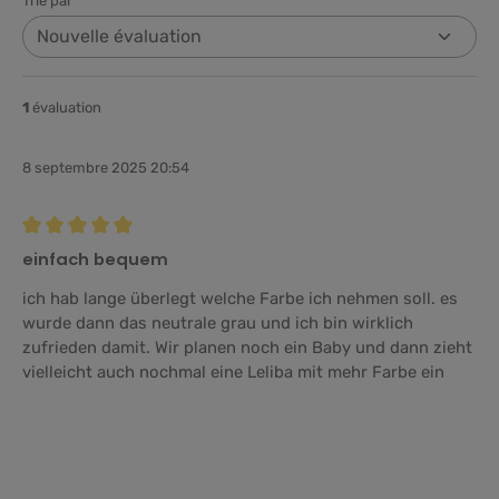
Trié par
1
évaluation
8 septembre 2025 20:54
Évaluation avec une note de 5 sur 5 étoiles
einfach bequem
ich hab lange überlegt welche Farbe ich nehmen soll. es
wurde dann das neutrale grau und ich bin wirklich
zufrieden damit. Wir planen noch ein Baby und dann zieht
vielleicht auch nochmal eine Leliba mit mehr Farbe ein