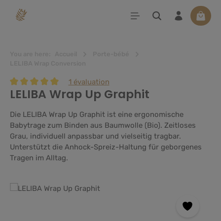
tenu principal
Le pan
You are here:
Accueil
Porte-bébé
LELIBA Wrap Conversion
1 évaluation
LELIBA Wrap Up Graphit
Note moyenne de 5 sur 5 étoiles
Die LELIBA Wrap Up Graphit ist eine ergonomische
Babytrage zum Binden aus Baumwolle (Bio). Zeitloses
Grau, individuell anpassbar und vielseitig tragbar.
Unterstützt die Anhock-Spreiz-Haltung für geborgenes
Tragen im Alltag.
Ignorer la galerie d'images