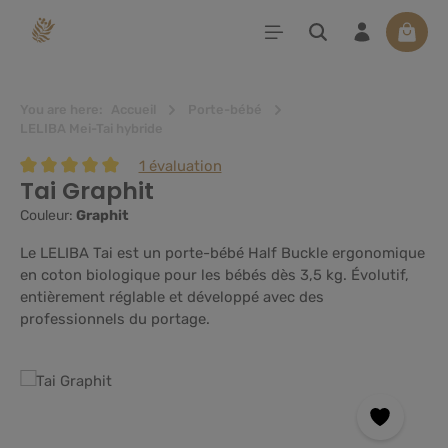
tenu principal
Le pan
You are here:
Accueil
Porte-bébé
LELIBA Mei-Tai hybride
1 évaluation
Tai Graphit
Note moyenne de 5 sur 5 étoiles
Couleur:
Graphit
Le LELIBA Tai est un porte-bébé Half Buckle ergonomique
en coton biologique pour les bébés dès 3,5 kg. Évolutif,
entièrement réglable et développé avec des
professionnels du portage.
Ignorer la galerie d'images