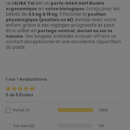
Le
est un
LELIBA Tai
porte-bébé Half Buckle
en
, conçu pour les
ergonomique
coton biologique
bébés de
. Il favorise la
3,5 kg à 18 kg
position
, évolue avec votre
physiologique (position en M)
enfant grâce à ses réglages progressifs et peut
être utilisé en
portage ventral, dorsal ou sur la
. Ses longues bretelles à nouer offrent un
hanche
confort exceptionnel et une excellente répartition
du poids.
1 sur 1 évaluations
5 de 5 Étoiles
Note moyenne de 5 sur 5 étoiles
Parfait (1)
100%
Très bien (0)
0%