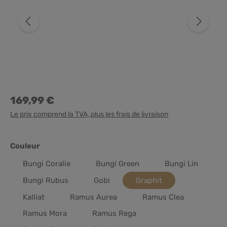
169,99 €
Le prix comprend la TVA, plus les frais de livraison
Sélectionnez
Couleur
Bungi Coralie
Bungi Green
Bungi Lin
Bungi Rubus
Gobi
Graphit
Kalliat
Ramus Aurea
Ramus Clea
Ramus Mora
Ramus Rega