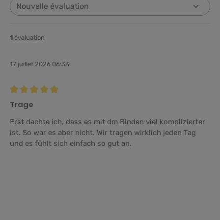
1
évaluation
17 juillet 2026 06:33
Évaluation avec une note de 5 sur 5 étoiles
Trage
Erst dachte ich, dass es mit dm Binden viel komplizierter
ist. So war es aber nicht. Wir tragen wirklich jeden Tag
und es fühlt sich einfach so gut an.