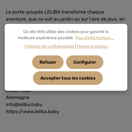
Le porte-poupée LELIBA transforme chaque
aventure, que ce soit au jardin ou sur l'aire de jeux, en
une expérience inoubliable.
Ce site Web utilise des cookies pour garantir la
meilleure expérience possible.
Plus d'informations...
Couleur : Ramus Terra
Politique de confidentialité
|
Mentions légales
Refuser
Configurer
Informations sur le fabricant :
LELIBA GbR
Accepter tous les cookies
Berliner Str. 9a
65468 Trebur
Allemagne
info@leliba.baby
https://www.leliba.baby