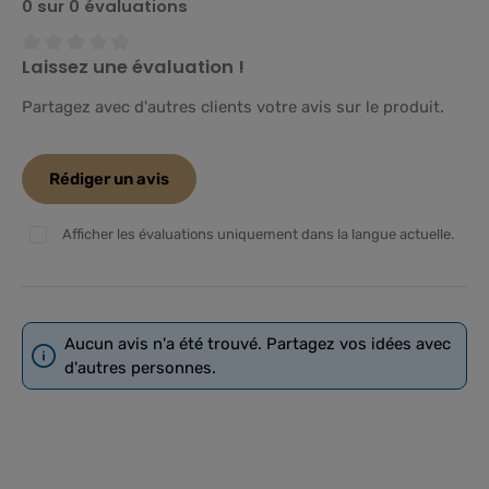
0 sur 0 évaluations
Laissez une évaluation !
Note moyenne de 0 sur 5 étoiles
Partagez avec d'autres clients votre avis sur le produit.
Rédiger un avis
Afficher les évaluations uniquement dans la langue actuelle.
Aucun avis n'a été trouvé. Partagez vos idées avec
d'autres personnes.