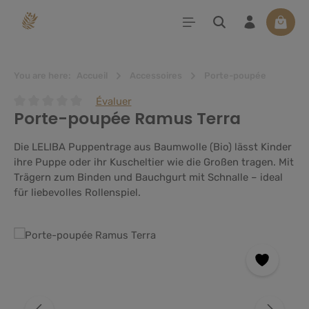
tenu principal
Le pan
You are here:
Accueil
Accessoires
Porte-poupée
Évaluer
Porte-poupée Ramus Terra
Note moyenne de 0 sur 5 étoiles
Die LELIBA Puppentrage aus Baumwolle (Bio) lässt Kinder
ihre Puppe oder ihr Kuscheltier wie die Großen tragen. Mit
Trägern zum Binden und Bauchgurt mit Schnalle – ideal
für liebevolles Rollenspiel.
Ignorer la galerie d'images