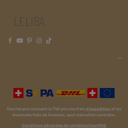
peluche adorée – entouré de ses soins et toujours à portée
de main ? Notre porte-poupée le permet ! Doté de sangles à
nouer, d'une ceinture ventrale rembourrée et d'une boucle, il
est très facile à enfiler et s'adapte parfaitement aux petits
parents.Le porte-poupée LELIBA transforme chaque
aventure, que ce soit au jardin ou sur l'aire de jeux, en une
expérience inoubliable. Couleur : Ramus TerraInformations
sur le fabricant : LELIBA GbRBerliner Str. 9a65468
Trebur Allemagne info@leliba.babyhttps://www.leliba.baby
Tous les prix incluent la TVA plus les frais
d'expédition
et les
éventuels frais de livraison, sauf indication contraire.
Conditions générales de vente
imprimer
FAQ