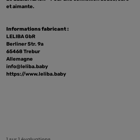
et aimante.
Informations fabricant :
LELIBA GbR
Berliner Str. 9a
65468 Trebur
Allemagne
info@leliba.baby
https://www.leliba.baby
1 sur 1 évaluations