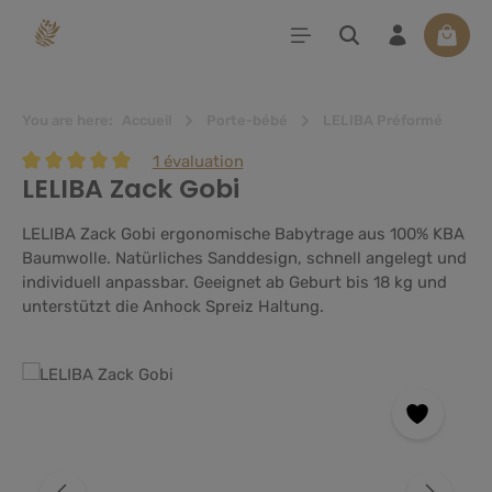
tenu principal
Le pan
You are here:
Accueil
Porte-bébé
LELIBA Préformé
1 évaluation
LELIBA Zack Gobi
Note moyenne de 5 sur 5 étoiles
LELIBA Zack Gobi ergonomische Babytrage aus 100% KBA
Baumwolle. Natürliches Sanddesign, schnell angelegt und
individuell anpassbar. Geeignet ab Geburt bis 18 kg und
unterstützt die Anhock Spreiz Haltung.
Ignorer la galerie d'images