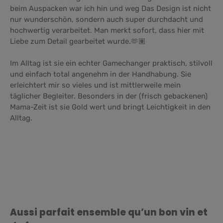
beim Auspacken war ich hin und weg Das Design ist nicht
nur wunderschön, sondern auch super durchdacht und
hochwertig verarbeitet. Man merkt sofort, dass hier mit
Liebe zum Detail gearbeitet wurde.🫶🏽
Im Alltag ist sie ein echter Gamechanger praktisch, stilvoll
und einfach total angenehm in der Handhabung. Sie
erleichtert mir so vieles und ist mittlerweile mein
täglicher Begleiter. Besonders in der (frisch gebackenen)
Mama-Zeit ist sie Gold wert und bringt Leichtigkeit in den
Alltag.
Ignorer la galerie de produits
Aussi parfait ensemble qu’un bon vin et