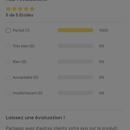
5 de 5 Étoiles
Note moyenne de 5 sur 5 étoiles
Parfait (1)
100%
Très bien (0)
0%
Bien (0)
0%
Acceptable (0)
0%
Insatisfaisant (0)
0%
Laissez une évaluation !
Partagez avec d'autres clients votre avis sur le produit.