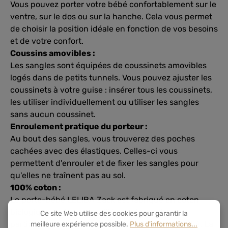
Vous pouvez porter votre bébé confortablement sur le
ventre, sur le dos ou sur la hanche. Cela vous permet
de choisir la position idéale en fonction de vos besoins
et de votre confort.
Coussins amovibles :
Les sangles sont équipées de coussinets amovibles
logés dans de petits tunnels. Vous pouvez ajuster les
coussinets à votre guise : insérer tous les coussinets,
les utiliser individuellement ou utiliser les sangles
sans aucun coussinet.
Enroulement pratique du porteur :
Au bout des sangles, vous trouverez des poches
cachées avec des élastiques. Celles-ci vous
permettent d'enrouler et de fixer les sangles pour
qu'elles ne traînent pas au sol.
100% coton :
Le porte-bébé LELIBA Zack est fabriqué en coton
biologique de haute qualité, respirant et
Ce site Web utilise des cookies pour garantir la
particulièrement doux pour la peau de votre bébé. La
meilleure expérience possible.
Plus d'informations...