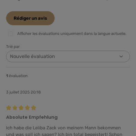
Rédiger un avis
Afficher les évaluations uniquement dans la langue actuelle.
Trié par
1
évaluation
3 juillet 2025 20:18
Évaluation avec une note de 5 sur 5 étoiles
Absolute Empfehlung
Ich habe die Leliba Zack von meinem Mann bekommen
und was soll ich sagen? Ich bin total begeistert! Schon