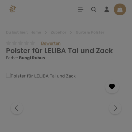
alt springen
Waren
Du bist hier:
Home
Zubehör
Gurte & Polster
Bewerten
Polster für LELIBA Tai und Zack
Durchschnittliche Bewertung von 0 von 5 Sternen
Farbe:
Bungi Rubus
Bildergalerie überspringen