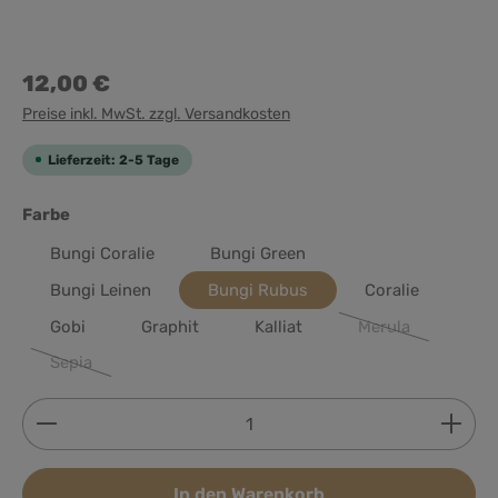
12,00 €
Preise inkl. MwSt. zzgl. Versandkosten
Lieferzeit: 2-5 Tage
auswählen
Farbe
Bungi Coralie
Bungi Green
Bungi Leinen
Bungi Rubus
Coralie
Gobi
Graphit
Kalliat
Merula
(Diese Option ist 
Sepia
(Diese Option ist zurzeit nicht verfügbar.)
Produkt Anzahl: Gib den gewünschten Wert ein ode
In den Warenkorb